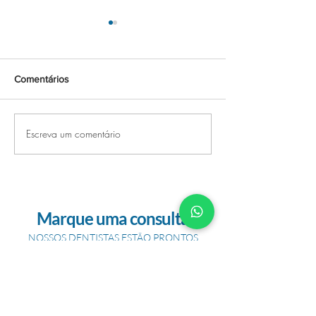
Comentários
Escreva um comentário
Dentes alinhados podem
Por que devo cl
melhorar a saúde bucal
dentes?
Marque uma consulta
NOSSOS DENTISTAS ESTÃO PRONTOS
PARA TE ATENDER
Centro Médico